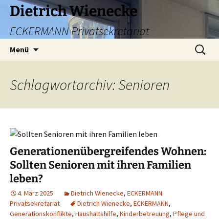
Zum
Dietrich Wienecke
Inhalt
ECKERMANN Privatsekretariat
springen
Suchen
Menü
nach:
Schlagwortarchiv: Senioren
Generationenübergreifendes Wohnen:
Sollten Senioren mit ihren Familien
leben?
4. März 2025
Dietrich Wienecke
,
ECKERMANN
Privatsekretariat
Dietrich Wienecke
,
ECKERMANN
,
Generationskonflikte
,
Haushaltshilfe
,
Kinderbetreuung
,
Pflege und