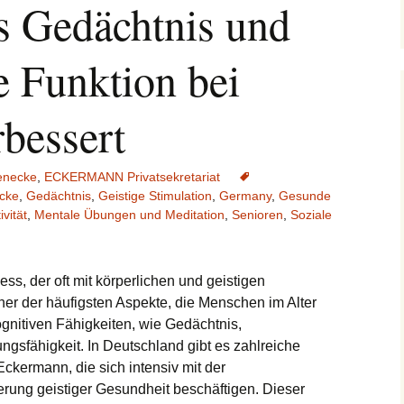
s Gedächtnis und
e Funktion bei
rbessert
ienecke
,
ECKERMANN Privatsekretariat
ecke
,
Gedächtnis
,
Geistige Stimulation
,
Germany
,
Gesunde
ivität
,
Mentale Übungen und Meditation
,
Senioren
,
Soziale
zess, der oft mit körperlichen und geistigen
er der häufigsten Aspekte, die Menschen im Alter
ognitiven Fähigkeiten, wie Gedächtnis,
gsfähigkeit. In Deutschland gibt es zahlreiche
ckermann, die sich intensiv mit der
rung geistiger Gesundheit beschäftigen. Dieser