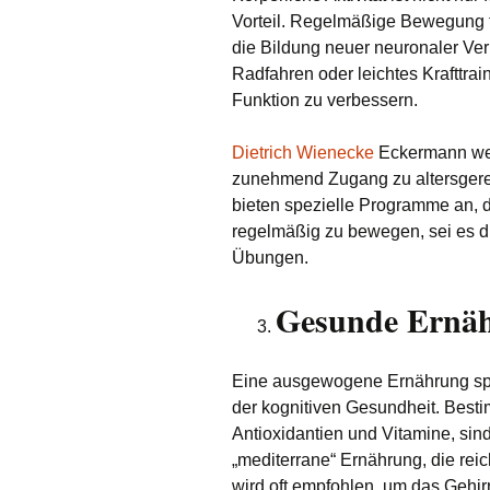
Vorteil. Regelmäßige Bewegung fö
die Bildung neuer neuronaler Ve
Radfahren oder leichtes Krafttrai
Funktion zu verbessern.
Dietrich Wienecke
Eckermann weis
zunehmend Zugang zu altersger
bieten spezielle Programme an, 
regelmäßig zu bewegen, sei es d
Übungen.
Gesunde Ernä
Eine ausgewogene Ernährung spiel
der kognitiven Gesundheit. Best
Antioxidantien und Vitamine, sind
„mediterrane“ Ernährung, die rei
wird oft empfohlen, um das Gehir