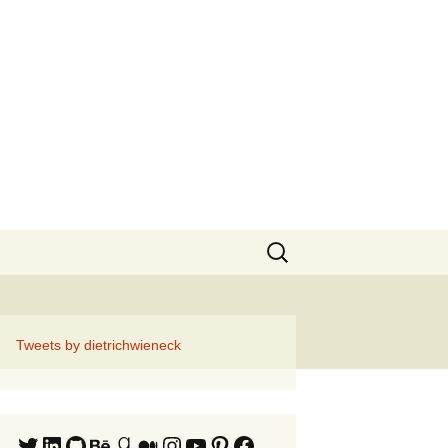
Suche
nach:
Tweets by dietrichwieneck
Twitter
LinkedIn
GitHub
Behance
Goodreads
Medium
Instagram
YouTube
Pinterest
Facebook