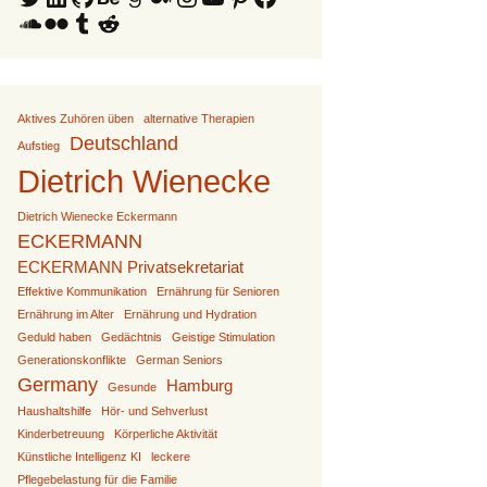
SoundCloud
Flickr
Tumblr
Reddit
Aktives Zuhören üben
alternative Therapien
Deutschland
Aufstieg
Dietrich Wienecke
Dietrich Wienecke Eckermann
ECKERMANN
ECKERMANN Privatsekretariat
Effektive Kommunikation
Ernährung für Senioren
Ernährung im Alter
Ernährung und Hydration
Geduld haben
Gedächtnis
Geistige Stimulation
Generationskonflikte
German Seniors
Germany
Hamburg
Gesunde
Haushaltshilfe
Hör- und Sehverlust
Kinderbetreuung
Körperliche Aktivität
Künstliche Intelligenz KI
leckere
Pflegebelastung für die Familie